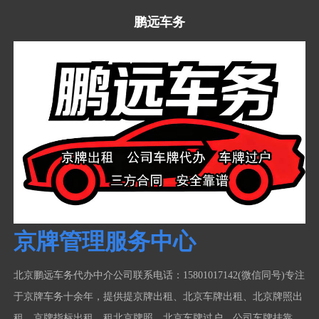
鹏远车务
京牌管理服务中心
北京鹏远车务代办中介公司联系电话：15801017142(微信同号)专注
于京牌车务十余年，提供提京牌出租、北京车牌出租、北京牌照出
租、京牌指标出租、租北京牌照、北京车牌过户、公司车牌挂靠、