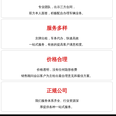
专业团队，出示三方合同，
双方本人面签，积极配合办理车辆业务。
服务多样
京牌出租，车务代办，快速高效
一站式服务，有效的提高客户满意程度。
价格合理
价格透明，没有任何隐形收费
销售顾问会以客户为主给出最合理意见和最佳方案。
正规公司
我们服务体系齐全、行业资源深
厚提供各种一站式服务。