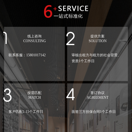
线上咨询
提供方案
CONSULTING
SOLUTION
联系客服：15801017142
审核出租方与租方的社会背景、
资质1个工作日
按需匹配
签订协议
MATCH
AGREEMENT
客户匹配1-15个工作日
面签三方担保合同1个工作日