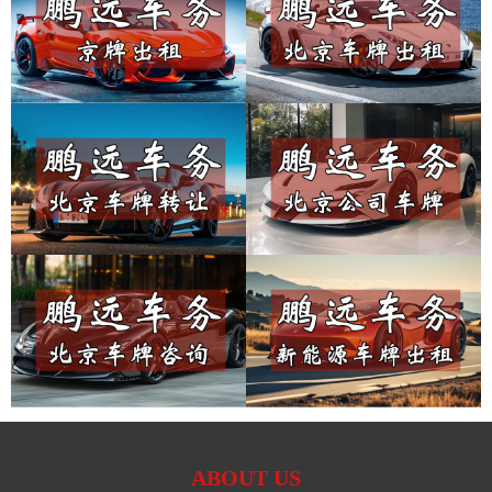
ABOUT US