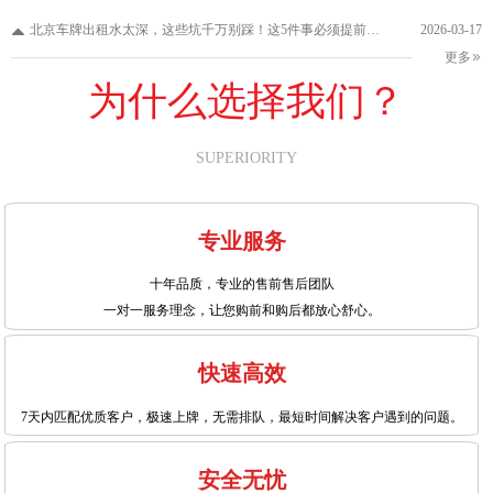
北京车牌出租水太深，这些坑千万别踩！这5件事必须提前做！
2026-03-17
更多
为什么选择我们？
SUPERIORITY
专业服务
十年品质，专业的售前售后团队
一对一服务理念，让您购前和购后都放心舒心。
快速高效
7天内匹配优质客户，极速上牌，无需排队，最短时间解决客户遇到的问题。
安全无忧