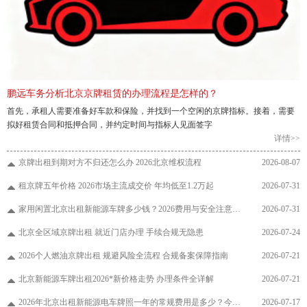
鹏远车务分析北京京牌租赁的办理流程是怎样的？
首先，承租人需要准备好车款和保险，并找到一个空闲的京牌指标。接着，需要
拟好租赁合同和抵押合同，并约定时间与指标人见面签字
详情>>
京牌出租到期对方不归还怎么办 2026北京维权流程
2026-08-07
租京牌五年价格 2026市场主流成交价 年均低至1.2万起
2026-07-31
家用闲置北京出租新能源车牌多少钱？2026费用与安全注意事项
2026-07-31
北京全区域京牌出租 就近门店办理 手续合规无隐患
2026-07-24
2026个人燃油京牌出租 规避风险全流程 合规备案保障指南
2026-07-21
北京新能源车牌出租2026*新价格走势 办理条件全详解
2026-07-21
2026年北京出租新能源电车牌照一年的常规费用是多少？今日*新的电车号牌尾号限行规则是什么？
2026-07-17