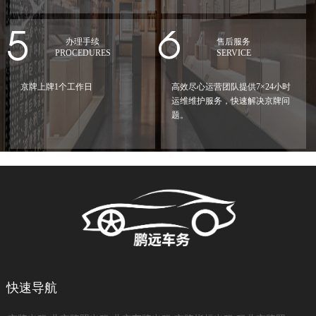
办理手续
售后服务
PROCEDURES
SERVICE
京牌上牌1个工作日
高效尽心运营团队提供7×24小时
运维维护服务，快速解决京牌问
题。
快速导航