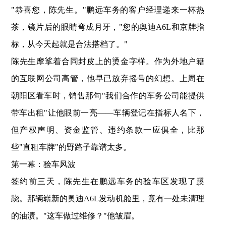
"恭喜您，陈先生。"鹏远车务的客户经理递来一杯热
茶，镜片后的眼睛弯成月牙，"您的奥迪A6L和京牌指
标，从今天起就是合法搭档了。"
陈先生摩挲着合同封皮上的烫金字样。作为外地户籍
的互联网公司高管，他早已放弃摇号的幻想。上周在
朝阳区看车时，销售那句"我们合作的车务公司能提供
带车出租"让他眼前一亮——车辆登记在指标人名下，
但产权声明、资金监管、违约条款一应俱全，比那
些"直租车牌"的野路子靠谱太多。
‌第一幕：验车风波‌
签约前三天，陈先生在鹏远车务的验车区发现了蹊
跷。那辆崭新的奥迪A6L发动机舱里，竟有一处未清理
的油渍。"这车做过维修？"他皱眉。