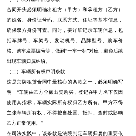
合同开头必须明确出租方（甲方）和承租方（乙方）
的姓名、身份证号码、联系方式、住址等基本信息，
确保双方身份可查。同时，要详细记录车辆信息，包
括车牌号、车架号、发动机号、品牌型号、购车价
格、购车发票编号等，做到“一车一标”对应，避免后续
出现车辆归属纠纷。
（二）车辆所有权声明条款
这是京牌租赁合同中最核心的条款之一，必须明确写
明：“车辆由乙方全额出资购买，登记在甲方名下仅因
使用其指标，车辆实际所有权归乙方所有。甲方不得
主张车辆所有权，不得擅自处置、抵押、查封或影响
乙方正常使用。”
在司法实践中，该条款是法院判定车辆归属的重要依