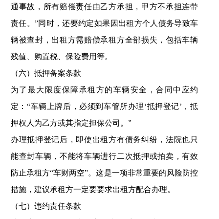
通事故，所有赔偿责任由乙方承担，甲方不承担连带
责任。”同时，还要约定如果因出租方个人债务导致车
辆被查封，出租方需赔偿承租方全部损失，包括车辆
残值、购置税、保险费用等。
（六）抵押备案条款
为了最大限度保障承租方的车辆安全，合同中应约
定：“车辆上牌后，必须到车管所办理‘抵押登记’，抵
押权人为乙方或其指定担保公司。”
办理抵押登记后，即使出租方有债务纠纷，法院也只
能查封车辆，不能将车辆进行二次抵押或拍卖，有效
防止承租方“车财两空”。这是一项非常重要的风险防控
措施，建议承租方一定要要求出租方配合办理。
（七）违约责任条款