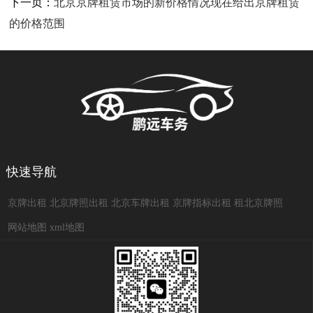
下一页：
北京京牌租赁市场的新价格情况现在给出京牌租赁
的价格范围
快速导航
京牌出租
北京牌照出租
北京车牌出租
京牌指标出租
租北京牌照
网站地图
xml地图