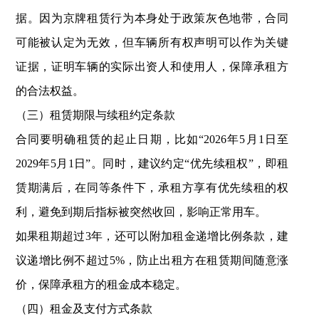
据。因为京牌租赁行为本身处于政策灰色地带，合同
可能被认定为无效，但车辆所有权声明可以作为关键
证据，证明车辆的实际出资人和使用人，保障承租方
的合法权益。
（三）租赁期限与续租约定条款
合同要明确租赁的起止日期，比如“2026年5月1日至
2029年5月1日”。同时，建议约定“优先续租权”，即租
赁期满后，在同等条件下，承租方享有优先续租的权
利，避免到期后指标被突然收回，影响正常用车。
如果租期超过3年，还可以附加租金递增比例条款，建
议递增比例不超过5%，防止出租方在租赁期间随意涨
价，保障承租方的租金成本稳定。
（四）租金及支付方式条款