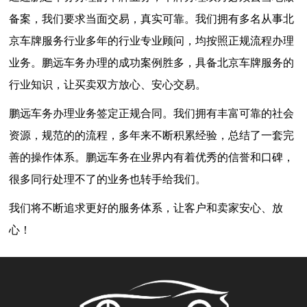
备案，我们要求当面交易，真实可靠。我们拥有多名从事北
京车牌服务行业多年的行业专业顾问，均按照正规流程办理
业务。鹏远车务办理的成功案例胜多，具备北京车牌服务的
行业知识，让买卖双方放心、安心交易。
鹏远车务办理业务签定正规合同。我们拥有丰富可靠的社会
资源，规范的的流程，多年来不断积累经验，总结了一套完
善的操作体系。鹏远车务在业界内有着优秀的信誉和口碑，
很多同行处理不了的业务也转手给我们。
我们将不断追求更好的服务体系，让客户和卖家安心、放
心！