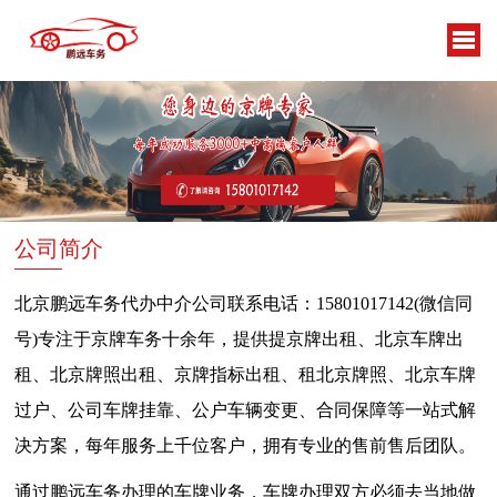
公司简介
北京鹏远车务代办中介公司联系电话：15801017142(微信同
号)专注于京牌车务十余年，提供提京牌出租、北京车牌出
租、北京牌照出租、京牌指标出租、租北京牌照、北京车牌
过户、公司车牌挂靠、公户车辆变更、合同保障等一站式解
决方案，每年服务上千位客户，拥有专业的售前售后团队。
通过鹏远车务办理的车牌业务，车牌办理双方必须去当地做